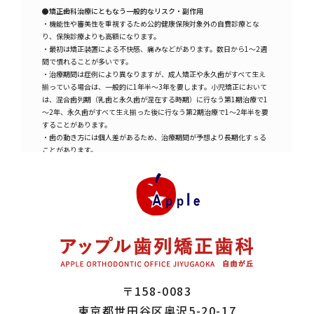
●矯正歯科治療にともなう一般的なリスク・副作用
・機能性や審美性を重視するため公的健康保険対象外の自費診療とな
り、保険診療よりも高額になります。
・最初は矯正装置による不快感、痛みなどがあります。数日から1～2週
間で慣れることが多いです。
・治療期間は症例により異なりますが、成人矯正や永久歯がすべて生え
揃っている場合は、一般的に1年半～3年を要します。小児矯正において
は、混合歯列期（乳歯と永久歯が混在する時期）に行なう第1期治療で1
～2年、永久歯がすべて生え揃った後に行なう第2期治療で1～2年半を要
することがあります。
・歯の動き方には個人差があるため、治療期間が予想より長期化すｓる
ことがあります。
・装置や顎間ゴムの扱い方、定期的な通院など、矯正治療では患者さま
のご協力がたいへん重要であり、それらが治療結果や治療期間に影響し
ます。
・治療中は、装置がついているため歯が磨きにくくなります。虫歯や歯
周病のリスクが高まるので、丁寧な歯磨きや定期メンテナンスの受診が
大切です。また、歯が動くことで見えなかった虫歯が見えるようになる
こともあります。
・歯を動かすことにより歯根が吸収され、短くなることがあります。ま
た、歯肉が痩せて下がることがあります。
・ごくまれに、歯が骨と癒着していて歯が動かないことがあります。
〒158-0083
・ごくまれに、歯を動かすことで神経に障害を与え、神経が壊死するこ
とがあります。
東京都世田谷区奥沢5-20-17
・治療中に金属などのアレルギー症状が出ることがあります。