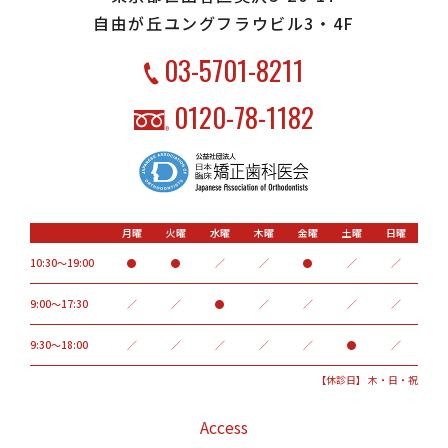
・治療中に、「顎関節で音が鳴る、顎が痛い、口をあけにくい」などの
自由が丘ユングフラウビル3・4F
顎関節症状が出ることがあります。
・問題が生じた場合、当初の治療計画を変更することがあります。
03-5701-8211
・歯の形状の修正や、噛み合わせの微調整を行なうことがあります。
・矯正装置を誤飲する可能性があります。
0120-78-1182
・装置を外すときに、エナメル質に微小な亀裂が入る可能性や、補綴物
（被せ物など）の一部が破損することがあります。
・装置を外した後、保定装置を指示どおりに使用しないと後戻りが生じ
る可能性が高くなります。
・装置を外した後、現在の噛み合わせに合わせて補綴物（被せ物など）
の作製や虫歯治療などをやり直す可能性があります。
・顎の成長発育により、噛み合わせや歯並びが変化する可能性がありま
月曜
火曜
水曜
木曜
金曜
土曜
日曜
す。
・治療後に親知らずが生えて、歯列に凹凸が生じる可能性があります。
10:30～19:00
●
●
／
／
●
／
／
・加齢や歯周病などにより歯を支える骨が痩せると、歯並びや噛み合わ
せが変化することがあります。その場合、再治療が必要になることがあ
9:00〜17:30
／
／
●
／
／
／
／
ります。
・矯正治療は、一度始めると元の状態に戻すことが難しくなります。
9:30～18:00
／
／
／
／
／
●
／
【休診日】 木・日・祝
Access