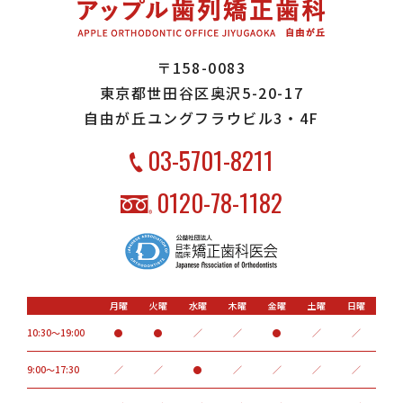
〒158-0083
東京都世田谷区奥沢5-20-17
自由が丘ユングフラウビル3・4F
03-5701-8211
0120-78-1182
月曜
火曜
水曜
木曜
金曜
土曜
日曜
10:30～19:00
●
●
／
／
●
／
／
9:00〜17:30
／
／
●
／
／
／
／