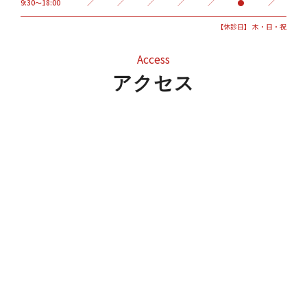
9:30～18:00
／
／
／
／
／
●
／
【休診日】 木・日・祝
Access
アクセス