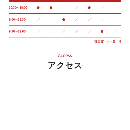
10:30～19:00
●
●
／
／
●
／
／
9:00〜17:30
／
／
●
／
／
／
／
9:30～18:00
／
／
／
／
／
●
／
【休診日】 木・日・祝
Access
アクセス