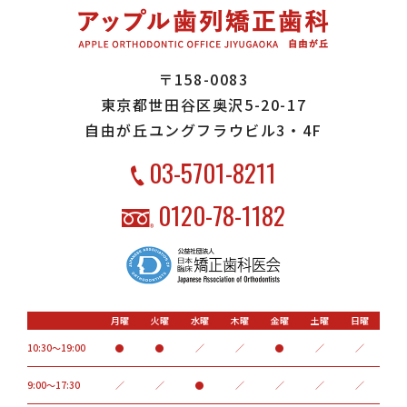
〒158-0083
東京都世田谷区奥沢5-20-17
自由が丘ユングフラウビル3・4F
03-5701-8211
0120-78-1182
月曜
火曜
水曜
木曜
金曜
土曜
日曜
10:30～19:00
●
●
／
／
●
／
／
9:00〜17:30
／
／
●
／
／
／
／