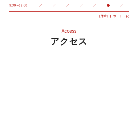
9:30～18:00
／
／
／
／
／
●
／
【休診日】 木・日・祝
Access
アクセス