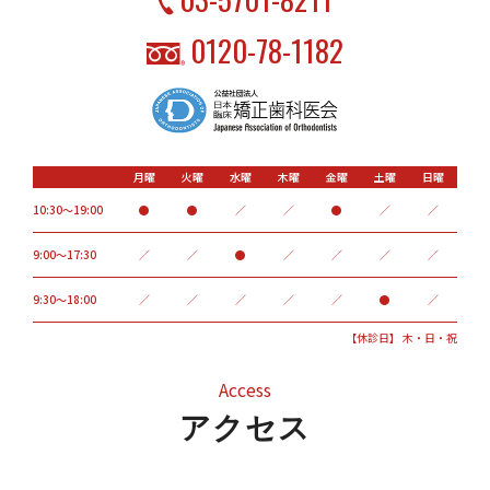
0120-78-1182
月曜
火曜
水曜
木曜
金曜
土曜
日曜
10:30～19:00
●
●
／
／
●
／
／
9:00〜17:30
／
／
●
／
／
／
／
9:30～18:00
／
／
／
／
／
●
／
【休診日】 木・日・祝
Access
アクセス