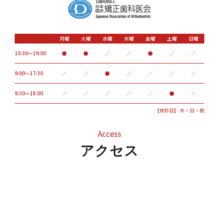
月曜
火曜
水曜
木曜
金曜
土曜
日曜
10:30～19:00
●
●
／
／
●
／
／
9:00〜17:30
／
／
●
／
／
／
／
9:30～18:00
／
／
／
／
／
●
／
【休診日】 木・日・祝
Access
アクセス