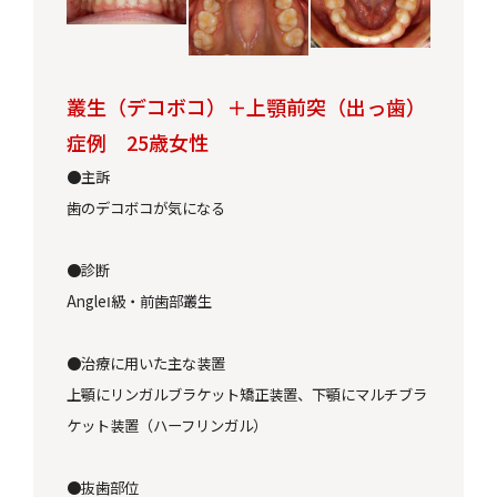
叢生（デコボコ）＋上顎前突（出っ歯）
症例
25
歳女性
●
主訴
歯のデコボコが気になる
●
診断
AngleⅠ
級・前歯部叢生
●
治療に用いた主な装置
上顎にリンガルブラケット矯正装置、下顎にマルチブラ
ケット装置（ハーフリンガル）
●
抜歯部位