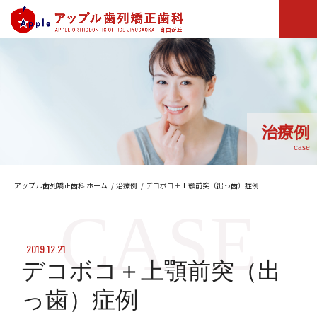
治療例
case
アップル歯列矯正歯科 ホーム
治療例
デコボコ＋上顎前突（出っ歯）症例
2019.12.21
デコボコ＋上顎前突（出
っ歯）症例