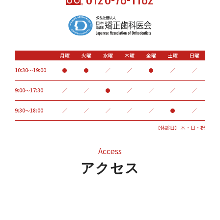
月曜
火曜
水曜
木曜
金曜
土曜
日曜
10:30～19:00
●
●
／
／
●
／
／
9:00〜17:30
／
／
●
／
／
／
／
9:30～18:00
／
／
／
／
／
●
／
【休診日】 木・日・祝
Access
アクセス