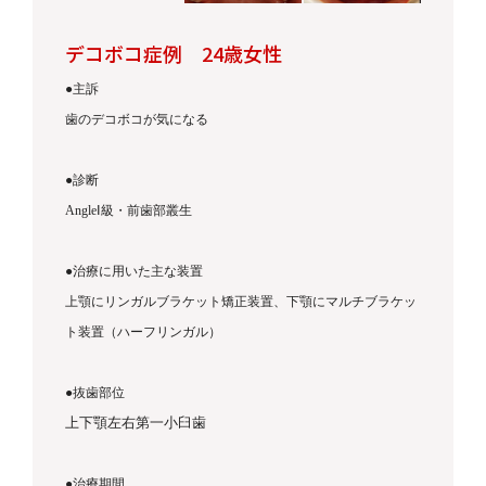
デコボコ症例
24
歳女性
●
主訴
歯のデコボコが気になる
●
診断
AngleⅠ
級・前歯部叢生
●
治療に用いた主な装置
上顎にリンガルブラケット矯正装置、下顎にマルチブラケッ
ト装置（ハーフリンガル）
●
抜歯部位
上下顎左右第一小臼歯
●
治療期間