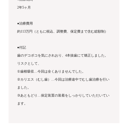
2
年
5
ヶ月
●
治療費用
約
113
万円（ともに税込、調整費、保定費まで含む総額制）
●
付記
歯のデコボコを気にされおり、4本抜歯にて矯正しました。
リスクとして、
①
歯根吸収
…
今回は全くありませんでした。
②
カリエス（むし歯）
…
今回は治療途中でむし歯治療を行い
ました。
③
あともどり
…
保定装置の装着をしっかりしていただいてい
ます。