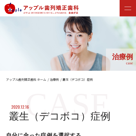
治療例
case
アップル歯列矯正歯科 ホーム
治療例
叢生（デコボコ）症例
2020.12.16
叢生（デコボコ）症例
自分に合った症例を選択する