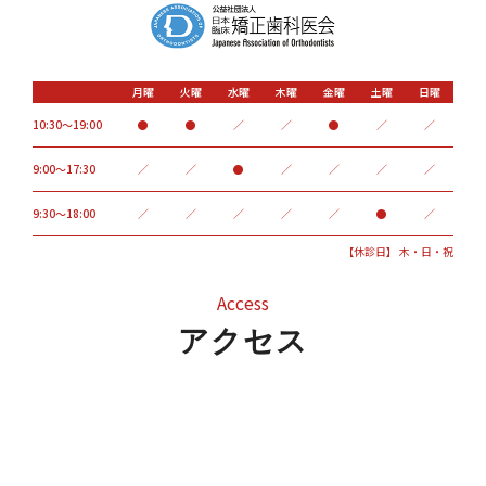
月曜
火曜
水曜
木曜
金曜
土曜
日曜
10:30～19:00
●
●
／
／
●
／
／
9:00〜17:30
／
／
●
／
／
／
／
9:30～18:00
／
／
／
／
／
●
／
【休診日】 木・日・祝
Access
アクセス