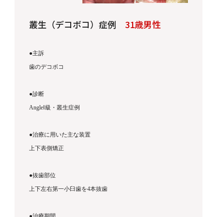
叢生（デコボコ）症例
31
歳男性
●
主訴
歯のデコボコ
●
診断
AngleⅠ
級・叢生症例
●
治療に用いた主な装置
上下表側矯正
●
抜歯部位
上下左右第一小臼歯を4本抜歯
●
治療期間