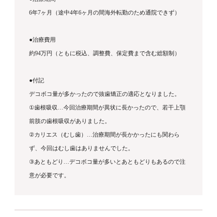
6年7ヶ月（途中4年6ヶ月の間海外転勤のため通院できず）
●
治療費用
約94万円（
ともに税込、調整費、保定費まで含む総額制）
●
付記
デコボコ量が多かったので抜歯矯正の適応となりました。
①
歯根吸収…
今回治療期間が異状に長かったので、若干上顎
前肢の歯根吸収がありました。
②
カリエス（むし歯）…治療期間が長かかったにも関わら
ず、今回はむし歯はありませんでした。
③
あともどり…デコボコ量が多いとあともどりもあるので注
意が必要です。