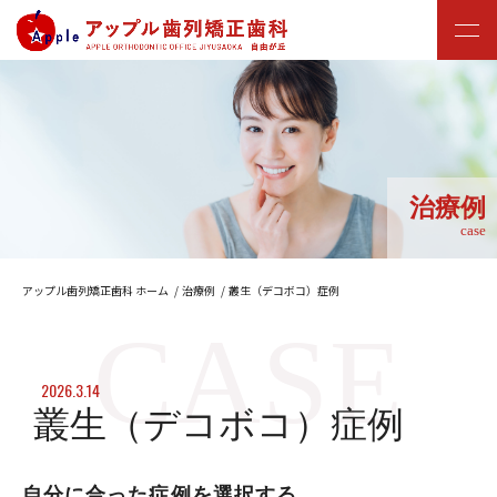
治療例
case
アップル歯列矯正歯科 ホーム
治療例
叢生（デコボコ）症例
2026.3.14
叢生（デコボコ）症例
自分に合った症例を選択する